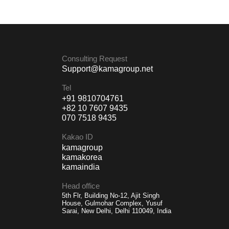
Consulting Request
Support@kamagroup.net
Tel
+91 9810704761
+82 10 7607 9435
070 7518 9435
Kakao ID
kamagroup
kamakorea
kamaindia
Head office
5th Flr, Building No-12, Ajit Singh
House, Gulmohar Complex, Yusuf
Sarai, New Delhi, Delhi 110049, India