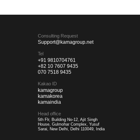
Consulting Request
Support@kamagroup.net
Tel
+91 9810704761
+82 10 7607 9435
070 7518 9435
Kakao ID
kamagroup
kamakorea
kamaindia
Head office
5th Flr, Building No-12, Ajit Singh
House, Gulmohar Complex, Yusuf
Sarai, New Delhi, Delhi 110049, India